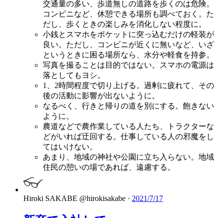
交通量の多い、歩道無しの道路を歩くのは危険。
コンビニなど、休憩できる場所も調べておく。た
だし、歩くときの楽しみを消化しない程度に。
小銭とスマホをポケットに突っ込むだけの軽装が
良い。ただし、コンビニが近くに無いなど、いざ
というときに困る場所なら、水分や軽食を持参。
写真を撮ることは目的ではない。スマホの電源は
落としてもヨシ。
1、2時間程度で切り上げる。過剰に疲れて、その
後の活動に影響が出ないように。
なるべく、行きと帰りの道を別にする。飽きない
ように。
農道などで農作業している人たち、トラクターな
どがいれば迂回する。仕事している人の邪魔をし
てはいけない。
あまり、地域の神社や公園に立ち入らない。地域
住民の憩いの場であれば、遠慮する。
Hiroki SAKABE
@hirokisakabe
·
2021/7/17