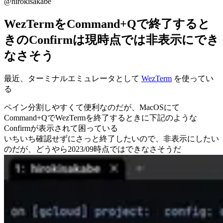
@hirokisakabe
WezTermをCommand+Qで終了すると
きのConfirmは現時点では非表示にでき
なさそう
最近、ターミナルエミュレータとして
WezTerm
を使ってい
る
ペイン分割しやすくて便利なのだが、MacOSにて
Command+QでWezTermを終了するときに下記のような
Confirmが表示されて困っている
いちいち確認せずにさっと終了したいので、非表示にしたい
のだが、どうやら2023/09時点ではできなさそうだ