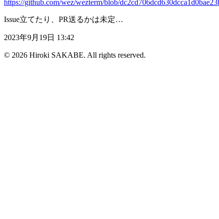
https://github.com/wez/wezterm/blob/dc2cd706dcd630dcca1d0bae23
Issue立てたり、PR送るかは未定…
2023年9月19日 13:42
© 2026 Hiroki SAKABE. All rights reserved.