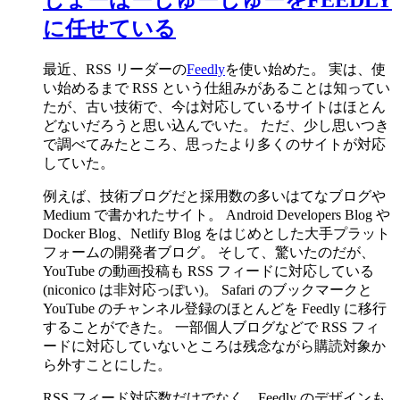
じょーほーしゅーしゅーをFEEDLY
に任せている
最近、RSS リーダーの
Feedly
を使い始めた。 実は、使
い始めるまで RSS という仕組みがあることは知ってい
たが、古い技術で、今は対応しているサイトはほとん
どないだろうと思い込んでいた。 ただ、少し思いつき
で調べてみたところ、思ったより多くのサイトが対応
していた。
例えば、技術ブログだと採用数の多いはてなブログや
Medium で書かれたサイト。 Android Developers Blog や
Docker Blog、Netlify Blog をはじめとした大手プラット
フォームの開発者ブログ。 そして、驚いたのだが、
YouTube の動画投稿も RSS フィードに対応している
(niconico は非対応っぽい)。 Safari のブックマークと
YouTube のチャンネル登録のほとんどを Feedly に移行
することができた。 一部個人ブログなどで RSS フィ
ードに対応していないところは残念ながら購読対象か
ら外すことにした。
RSS フィード対応数だけでなく、Feedly のデザインも