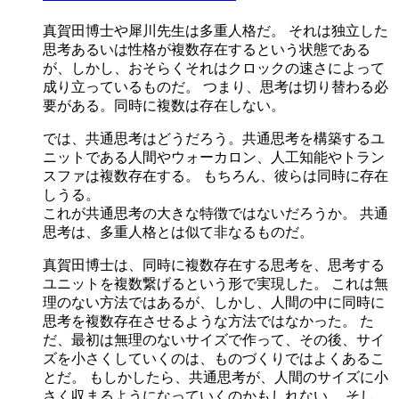
真賀田博士や犀川先生は多重人格だ。 それは独立した
思考あるいは性格が複数存在するという状態である
が、しかし、おそらくそれはクロックの速さによって
成り立っているものだ。 つまり、思考は切り替わる必
要がある。同時に複数は存在しない。
では、共通思考はどうだろう。共通思考を構築するユ
ニットである人間やウォーカロン、人工知能やトラン
スファは複数存在する。 もちろん、彼らは同時に存在
しうる。
これが共通思考の大きな特徴ではないだろうか。 共通
思考は、多重人格とは似て非なるものだ。
真賀田博士は、同時に複数存在する思考を、思考する
ユニットを複数繋げるという形で実現した。 これは無
理のない方法ではあるが、しかし、人間の中に同時に
思考を複数存在させるような方法ではなかった。 た
だ、最初は無理のないサイズで作って、その後、サイ
ズを小さくしていくのは、ものづくりではよくあるこ
とだ。 もしかしたら、共通思考が、人間のサイズに小
さく収まるようになっていくのかもしれない。 そし